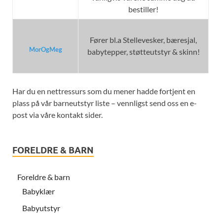
bestiller!
Fører bl.a Stellevesker, bæresjal,
MorOgMeg
babytepper, støtteutstyr & skinn!
Har du en nettressurs som du mener hadde fortjent en
plass på vår barneutstyr liste – vennligst send oss en e-
post via våre kontakt sider.
FORELDRE & BARN
Foreldre & barn
Babyklær
Babyutstyr