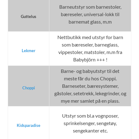
Barneutstyr som barnestoler,
bæreseler, universal-lokk til
Guttelus
barnemat glass, m.m
Nettbutikk med utstyr for barn
som bæreseler, barneglass,
Lekmer
vippestoler, matstoler, m.m fra
Babybjörn +++ !
Barne- og babyutstyr til det
meste får du hos Choppi.
Barneseter, bæresystemer,
Choppi
gåstoler, setetrekk, lekegrinder, og
mye mer samlet på en plass.
Utstyr som bl.a vognposer,
sprinkelsenger, sengetøy,
Kidsparadise
sengekanter etc.