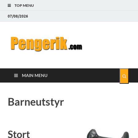
TOP MENU
07/08/2026
Pengeri
Hvordan tjene og spare
penger på Internett
MAIN MENU
Barneutstyr
Stort