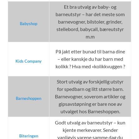
Et bra utvalg av baby- og
barneutstyr – har det meste som
barnevogner, bilstoler, grinder,
Babyshop
stellebord, babycall, bæreutstyr
m.m
På jakt etter bunad til barna dine
– eller kanskje du har barn med
Kids Company
kolikk ? Hva med «kolikkvuggen ?
Stort utvalg av forskjellig utstyr
for spedbarn og litt større barn.
Barnevogner, soverom artikler og
Barneshoppen
gipsavstøpning er bare noe av
utvalget hos Barneshoppen.
Godt utvalg av barneutstyr – kun
kjente merkevarer. Sender
Biteringen
vanligvis varene samme dag du