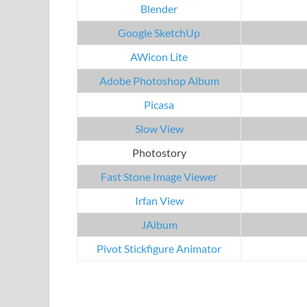
Blender
Google SketchUp
AWicon Lite
Adobe Photoshop Album
Picasa
Slow View
Photostory
Fast Stone Image Viewer
Irfan View
JAlbum
Pivot Stickfigure Animator