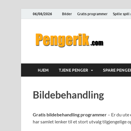
06/08/2026
Bilder
Gratis programmer
Spille spill
Pen
Hvordan tje
HJEM
TJENE PENGER
SPARE PENGE
Bildebehandling
Gratis bildebehandling programmer
– Er du ute 
har samlet lenker til et stort utvalg tilgjengelige