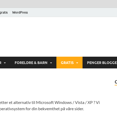
 gratis
WordPress
gerik.com
ne og spare penger på Internett
R
FORELDRE & BARN
GRATIS
PENGER BLOGG
etter et alternativ til Microsoft Windows / Vista / XP ? Vi
 operativsystem for din bekvemthet på våre sider.