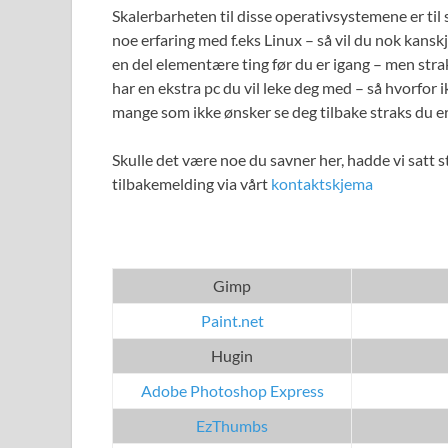
Skalerbarheten til disse operativsystemene er til
noe erfaring med f.eks Linux – så vil du nok kansk
en del elementære ting før du er igang – men strak
har en ekstra pc du vil leke deg med – så hvorfor i
mange som ikke ønsker se deg tilbake straks du e
Skulle det være noe du savner her, hadde vi satt st
tilbakemelding via vårt
kontaktskjema
Gimp
Paint.net
Hugin
Adobe Photoshop Express
EzThumbs