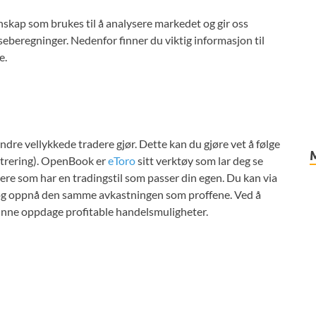
nnskap som brukes til å analysere markedet og gir oss
seberegninger. Nedenfor finner du viktig informasjon til
e.
ndre vellykkede tradere gjør. Dette kan du gjøre vet å følge
istrering). OpenBook er
eToro
sitt verktøy som lar deg se
dere som har en tradingstil som passer din egen. Du kan via
 og oppnå den samme avkastningen som proffene. Ved å
kunne oppdage profitable handelsmuligheter.