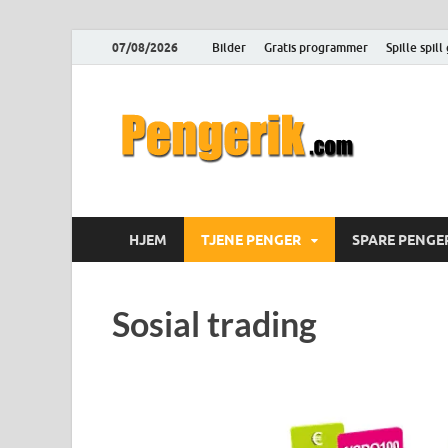
07/08/2026
Bilder
Gratis programmer
Spille spill
Pen
Hvordan tje
HJEM
TJENE PENGER
SPARE PENGE
Sosial trading