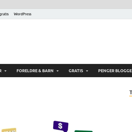
 gratis
WordPress
gerik.com
ne og spare penger på Internett
R
FORELDRE & BARN
GRATIS
PENGER BLOGG