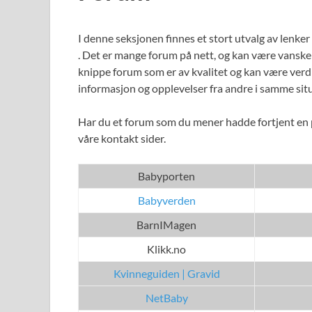
I denne seksjonen finnes et stort utvalg av lenker 
. Det er mange forum på nett, og kan være vanskel
knippe forum som er av kvalitet og kan være verd e
informasjon og opplevelser fra andre i samme sit
Har du et forum som du mener hadde fortjent en p
våre kontakt sider.
Babyporten
Babyverden
BarnIMagen
Klikk.no
Kvinneguiden | Gravid
NetBaby