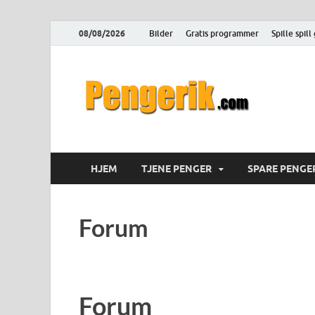
08/08/2026
Bilder
Gratis programmer
Spille spill
Pen
Hvordan tje
HJEM
TJENE PENGER
SPARE PENGE
Forum
Forum