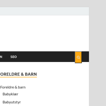
EN
SEO
FORELDRE & BARN
Foreldre & barn
Babyklær
Babyutstyr