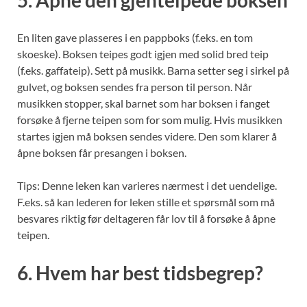
En liten gave plasseres i en pappboks (f.eks. en tom
skoeske). Boksen teipes godt igjen med solid bred teip
(f.eks. gaffateip). Sett på musikk. Barna setter seg i sirkel på
gulvet, og boksen sendes fra person til person. Når
musikken stopper, skal barnet som har boksen i fanget
forsøke å fjerne teipen som for som mulig. Hvis musikken
startes igjen må boksen sendes videre. Den som klarer å
åpne boksen får presangen i boksen.
Tips: Denne leken kan varieres nærmest i det uendelige.
F.eks. så kan lederen for leken stille et spørsmål som må
besvares riktig før deltageren får lov til å forsøke å åpne
teipen.
6. Hvem har best tidsbegrep?