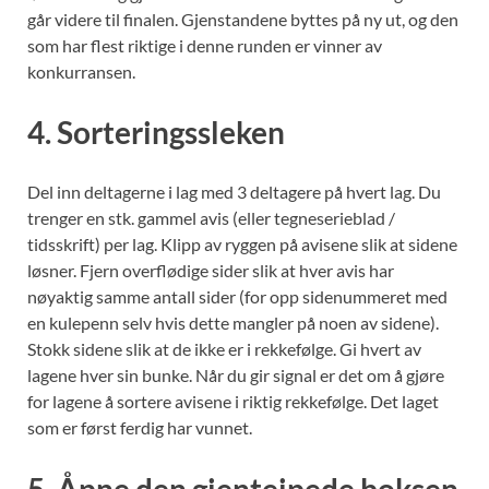
går videre til finalen. Gjenstandene byttes på ny ut, og den
som har flest riktige i denne runden er vinner av
konkurransen.
4. Sorteringssleken
Del inn deltagerne i lag med 3 deltagere på hvert lag. Du
trenger en stk. gammel avis (eller tegneserieblad /
tidsskrift) per lag. Klipp av ryggen på avisene slik at sidene
løsner. Fjern overflødige sider slik at hver avis har
nøyaktig samme antall sider (for opp sidenummeret med
en kulepenn selv hvis dette mangler på noen av sidene).
Stokk sidene slik at de ikke er i rekkefølge. Gi hvert av
lagene hver sin bunke. Når du gir signal er det om å gjøre
for lagene å sortere avisene i riktig rekkefølge. Det laget
som er først ferdig har vunnet.
5. Åpne den gjenteipede boksen