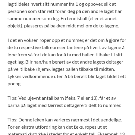
lag tildeles hvert sitt nummer fra 1 og oppover, slik at
personen som står rett foran deg på den andre laget har
samme nummer som deg. En tennisball (eller et annet
objekt), plasseres på bakken midt mellom de to lagene.
I det en voksen roper opp et nummer, er det om å gjøre for
de to respektive tallrepresentantene på hvert av lagene å
løpe frem så fort de kan for å ta med ballen tilbake til sitt
eget lag. Blir han/hun berørt av det andre lagets deltager
på vei tilbake «hjem», legges ballen tilbake til midten.
Lykkes vedkommende uten å bli berørt blir laget tildelt ett
poeng.
Tips: Ved ujevnt antall barn (f.eks. 7 eller 13), får et av
barna på laget med færrest deltagere tildelt to nummer.
Tips: Denne leken kan varieres nærmest i det uendelige.
For en ekstra utfordring kan det f.eks. ropes ut et
matematikkstykke i stedet for et enkelt tall. Eksempel: 13