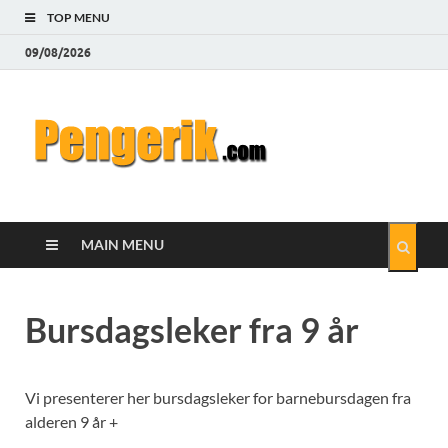
TOP MENU
09/08/2026
Pengeri
Hvordan tjene og spare
penger på Internett
MAIN MENU
Bursdagsleker fra 9 år
Vi presenterer her bursdagsleker for barnebursdagen fra
alderen 9 år +