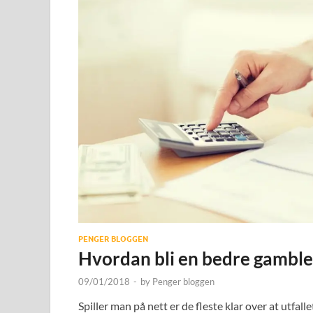
PENGER BLOGGEN
Hvordan bli en bedre gamble
09/01/2018
-
by
Penger bloggen
Spiller man på nett er de fleste klar over at utfall