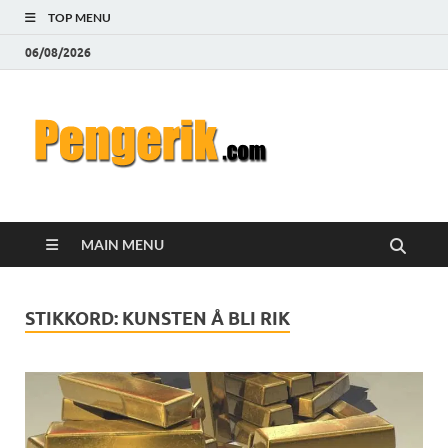
TOP MENU
06/08/2026
Pengeri
Hvordan tjene og spare
penger på Internett
MAIN MENU
STIKKORD:
KUNSTEN Å BLI RIK