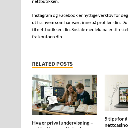
nettbutikken.
Instagram og Facebook er nyttige verktøy for deg s
ut fra hvem som har vært inne på profilen din. D
til nettbutikken din. Sosiale mediekanaler tilrett
fra kontoen din.
RELATED POSTS
5 tips for 
Hva er privatundervisning –
nettcasino 