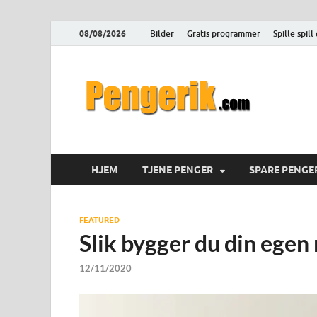
08/08/2026
Bilder
Gratis programmer
Spille spill
Pen
Hvordan tje
HJEM
TJENE PENGER
SPARE PENGE
FEATURED
Slik bygger du din egen
12/11/2020