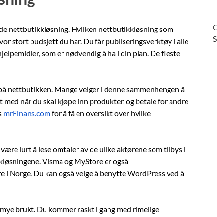
C
nde nettbutikkløsning. Hvilken nettbutikkløsning som
S
vor stort budsjett du har. Du får publiseringsverktøy i alle
 hjelpemidler, som er nødvendig å ha i din plan. De fleste
 på nettbutikken. Mange velger i denne sammenhengen å
 med når du skal kjøpe inn produkter, og betale for andre
s
mrFinans.com
for å få en oversikt over hvilke
 være lurt å lese omtaler av de ulike aktørene som tilbys i
kkløsningene. Visma og MyStore er også
re i Norge. Du kan også velge å benytte WordPress ved å
 mye brukt. Du kommer raskt i gang med rimelige