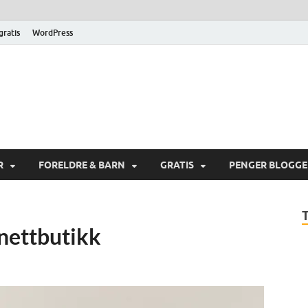
 gratis
WordPress
gerik.com
ne og spare penger på Internett
R
FORELDRE & BARN
GRATIS
PENGER BLOGG
 nettbutikk