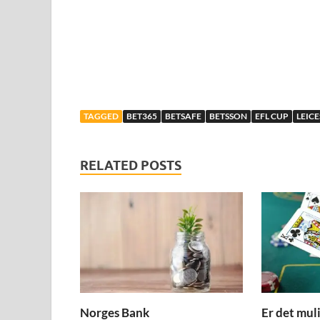
TAGGED
BET365
BETSAFE
BETSSON
EFL CUP
LEIC
RELATED POSTS
Norges Bank
Er det mul