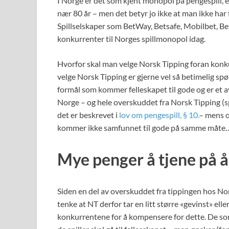
I Norge er det som kjent monopol på pengespill, e
nær 80 år – men det betyr jo ikke at man ikke har f
Spillselskaper som BetWay, Betsafe, Mobilbet, Be
konkurrenter til Norges spillmonopol idag.
Hvorfor skal man velge Norsk Tipping foran konk
velge Norsk Tipping er gjerne vel så betimelig spør
formål som kommer felleskapet til gode og er et a
Norge – og hele overskuddet fra Norsk Tipping (sp
det er beskrevet i
lov om pengespill, § 10.
– mens o
kommer ikke samfunnet til gode på samme måte
Mye penger å tjene på å 
Siden en del av overskuddet fra tippingen hos Nor
tenke at NT derfor tar en litt større «gevinst» elle
konkurrentene for å kompensere for dette. De som s