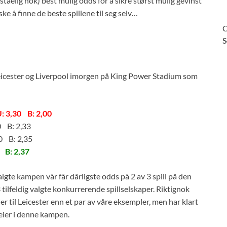
rståelig nok) best mulig odds for å sikre størst mulig gevinst
nske å finne de beste spillene til seg selv…
C
S
icester og Liverpool imorgen på King Power Stadium som
: 3,30
B: 2,00
 B: 2,33
 B: 2,35
B: 2,37
gte kampen vår får dårligste odds på 2 av 3 spill på den
tilfeldig valgte konkurrerende spillselskaper. Riktignok
 til Leicester enn et par av våre eksempler, men har klart
eier i denne kampen.