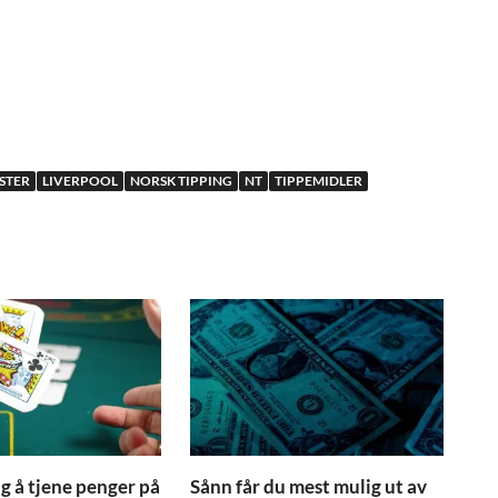
ESTER
LIVERPOOL
NORSK TIPPING
NT
TIPPEMIDLER
ig å tjene penger på
Sånn får du mest mulig ut av