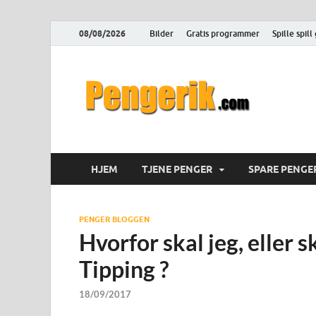
08/08/2026
Bilder
Gratis programmer
Spille spill
Pen
Hvordan tje
HJEM
TJENE PENGER
SPARE PENGE
PENGER BLOGGEN
Hvorfor skal jeg, eller s
Tipping ?
18/09/2017