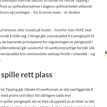
t monopol som har bestått til fordel for Norsk Tipping i
lust av spillealternativer i dagens spillmarkedet allikevel.
tsson og LeoVegas – for å nevne noen – er direkte
urrentene, eller snudd på hodet – hvorfor man IKKE skal
smål å stille seg. I Norge går overskuddet fra pengespill til
v de bærende prinsippene for reguleringen av pengespill i
illemidlene) går uavkortet til samfunnsnyttige formål, slik
verskuddet hos utenlandske selskap forblir i utlandet – og
…
spille rett plass
sk Tipping går tilbake til samfunnet, er det nærliggende å
r med andre ord tilbyr litt dårligere odds enn
piller pengespill, etc er ikke så opptatt av at deler av det