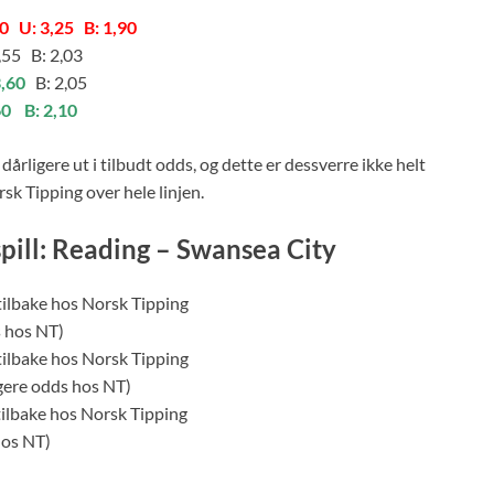
30 U: 3,25 B: 1,90
,55 B: 2,03
3,60
B: 2,05
60
B: 2,10
årligere ut i tilbudt odds, og dette er dessverre ikke helt
rsk Tipping over hele linjen.
spill: Reading – Swansea City
tilbake hos Norsk Tipping
s hos NT)
tilbake hos Norsk Tipping
gere odds hos NT)
tilbake hos Norsk Tipping
hos NT)