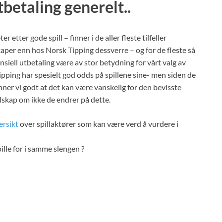
tbetaling generelt..
tter gode spill – finner i de aller fleste tilfeller
kaper enn hos Norsk Tipping dessverre – og for de fleste så
nsiell utbetaling være av stor betydning for vårt valg av
ipping har spesielt god odds på spillene sine- men siden de
nner vi godt at det kan være vanskelig for den bevisste
elskap om ikke de endrer på dette.
ersikt
over spillaktører som kan være verd å vurdere i
ille for i samme slengen ?