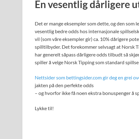
En vesentlig dårligere u
Det er mange eksempler som dette, og den som leter e
vesentlig bedre odds hos internasjonale spillsels
vil (som våre eksempler gir) ca. 10% dårigere pote
spilltilbyder. Det forekommer selvsagt at Norsk T
har generelt såpass dårligere odds tilbudt så skjø
spiller å velge Norsk Tipping som standard spills
Nettsider som bettingsider.com gir deg en grei ov
jakten på den perfekte odds
– og hvorfor ikke få noen ekstra bonuspenger å sp
Lykke til!