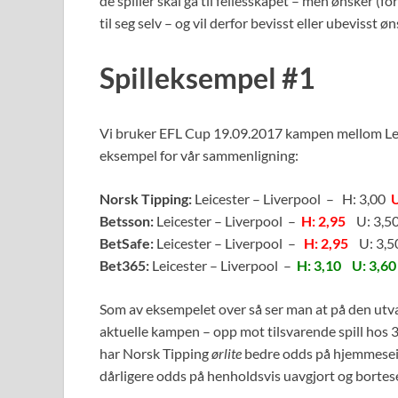
de spiller skal gå til fellesskapet – men ønsker (fo
til seg selv – og vil derfor bevisst eller ubevisst ø
Spilleksempel #1
Vi bruker EFL Cup 19.09.2017 kampen mellom Le
eksempel for vår sammenligning:
Norsk Tipping:
Leicester – Liverpool – H: 3,00
U
Betsson:
Leicester – Liverpool –
H: 2,95
U: 3,50
BetSafe:
Leicester – Liverpool –
H: 2,95
U: 3,50
Bet365:
Leicester – Liverpool –
H: 3,10
U: 3,60
Som av eksempelet over så ser man at på den utval
aktuelle kampen – opp mot tilsvarende spill hos 3 
har Norsk Tipping
ørlite
bedre odds på hjemmeseier
dårligere odds på henholdsvis uavgjort og bortes