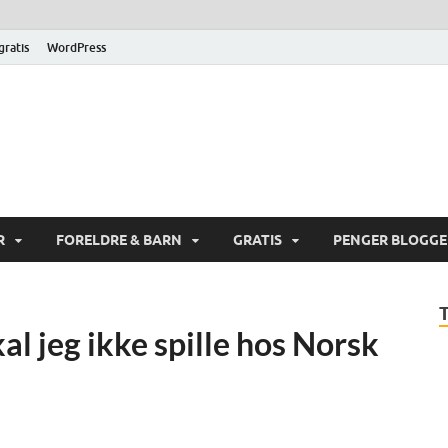
 gratis
WordPress
gerik.com
ne og spare penger på Internett
R
FORELDRE & BARN
GRATIS
PENGER BLOGG
kal jeg ikke spille hos Norsk